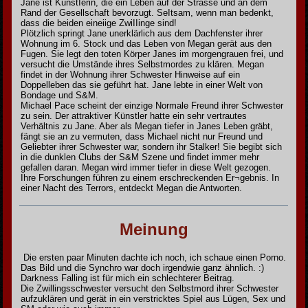
Jane ist KünstIerin, die ein Leben auf der Strasse und an dem
Rand der Gesellschaft bevorzugt. SeItsam, wenn man bedenkt,
dass die beiden eineiige ZwiIIinge sind!
Plötzlich springt Jane unerklärlich aus dem Dachfenster ihrer
Wohnung im 6. Stock und das Leben von Megan gerät aus den
Fugen. Sie legt den toten Körper Janes im morgengrauen frei, und
versucht die Umstände ihres Selbstmordes zu klären. Megan
findet in der Wohnung ihrer Schwester Hinweise auf ein
Doppelleben das sie geführt hat. Jane lebte in einer Welt von
Bondage und S&M.
Michael Pace scheint der einzige Normale Freund ihrer Schwester
zu sein. Der attraktiver Künstler hatte ein sehr vertrautes
Verhältnis zu Jane. Aber als Megan tiefer in Janes Leben gräbt,
fängt sie an zu vermuten, dass Michael nicht nur Freund und
Geliebter ihrer Schwester war, sondern ihr Stalker! Sie begibt sich
in die dunklen Clubs der S&M Szene und findet immer mehr
gefallen daran. Megan wird immer tiefer in diese Welt gezogen.
Ihre Forschungen führen zu einem erschreckenden Er¬gebnis. In
einer Nacht des Terrors, entdeckt Megan die Antworten.
Meinung
Die ersten paar Minuten dachte ich noch, ich schaue einen Porno.
Das Bild und die Synchro war doch irgendwie ganz ähnlich. :)
Darkness Falling ist für mich ein schlechterer Beitrag.
Die Zwillingsschwester versucht den Selbstmord ihrer Schwester
aufzuklären und gerät in ein verstricktes Spiel aus Lügen, Sex und