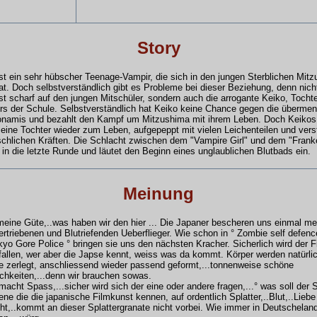
Story
t ein sehr hübscher Teenage-Vampir, die sich in den jungen Sterblichen Mit
hat. Doch selbstverständlich gibt es Probleme bei dieser Beziehung, denn nich
t scharf auf den jungen Mitschüler, sondern auch die arrogante Keiko, Tocht
rs der Schule. Selbstverständlich hat Keiko keine Chance gegen die überme
onamis und bezahlt den Kampf um Mitzushima mit ihrem Leben. Doch Keikos
eine Tochter wieder zum Leben, aufgepeppt mit vielen Leichenteilen und verst
chlichen Kräften. Die Schlacht zwischen dem "Vampire Girl" und dem "Frank
t in die letzte Runde und läutet den Beginn eines unglaublichen Blutbads ein.
Meinung
eine Güte,..was haben wir den hier ... Die Japaner bescheren uns einmal me
rtriebenen und Blutriefenden Ueberflieger. Wie schon in ° Zombie self defenc
kyo Gore Police ° bringen sie uns den nächsten Kracher. Sicherlich wird der F
allen, wer aber die Japse kennt, weiss was da kommt. Körper werden natürlich
le zerlegt, anschliessend wieder passend geformt,...tonnenweise schöne
chkeiten,...denn wir brauchen sowas.
macht Spass,...sicher wird sich der eine oder andere fragen,...° was soll der 
 jene die die japanische Filmkunst kennen, auf ordentlich Splatter,..Blut,..Lieb
ht,..kommt an dieser Splattergranate nicht vorbei. Wie immer in Deutschelan