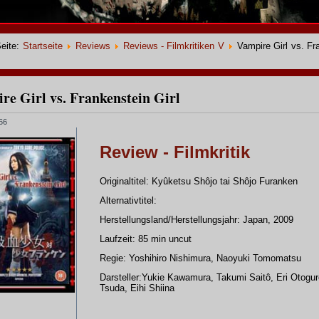
Seite:
Startseite
Reviews
Reviews - Filmkritiken V
Vampire Girl vs. Fr
re Girl vs. Frankenstein Girl
466
Review - Filmkritik
Originaltitel: Kyûketsu Shôjo tai Shôjo Furanken
Alternativtitel:
Herstellungsland/Herstellungsjahr: Japan, 2009
Laufzeit: 85 min uncut
Regie: Yoshihiro Nishimura, Naoyuki Tomomatsu
Darsteller:Yukie Kawamura, Takumi Saitô, Eri Otogur
Tsuda, Eihi Shiina