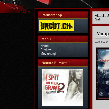
Partnershop
Aktuelle 
Girl
Vampi
Menu
Zugriffe: 2
Home
Reviews
Moviehotgirl
Neuste Filmkritik