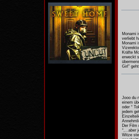
Monami is
verliebt 
Monami is
Vizerekto
Kräfte M
erweckt s
übermens
Girl" geh
Jooo du m
einem übe
oder ° To
jedem gef
Einzeltei
Annehmli
Der Film 
°,...aber
Witze ste