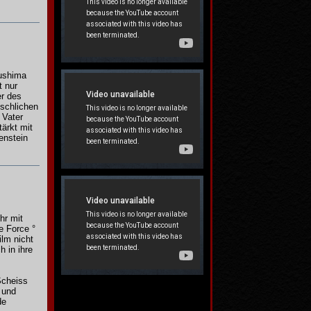
zushima
t nur
er des
nschlichen
 Vater
ärkt mit
enstein
hr mit
e Force °
ilm nicht
 in ihre
Scheiss
e und
de