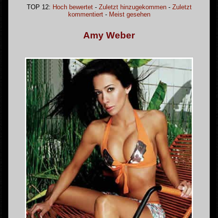
TOP 12:
Hoch bewertet
-
Zuletzt hinzugekommen
-
Zuletzt
kommentiert
-
Meist gesehen
Amy Weber