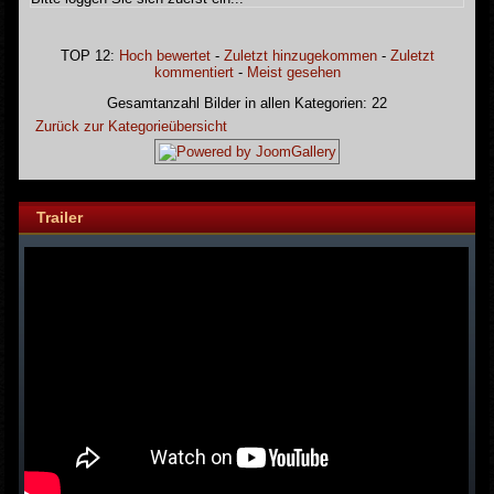
TOP 12:
Hoch bewertet
-
Zuletzt hinzugekommen
-
Zuletzt
kommentiert
-
Meist gesehen
Gesamtanzahl Bilder in allen Kategorien: 22
Zurück zur Kategorieübersicht
Trailer