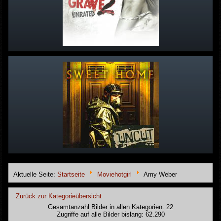
Aktuelle Seite:
Startseite
Moviehotgirl
Amy Weber
Zurück zur Kategorieübersicht
Gesamtanzahl Bilder in allen Kategorien: 22
Zugriffe auf alle Bilder bislang: 62.290