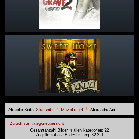
Aktuelle Seite:
Startseite
Moviehotgirl
Alexandra Adi
Zurück zur Kategorieübersicht
Gesamtanzahl Bilder in allen Kategorien: 22
Zugriffe auf alle Bilder bislang: 62.321