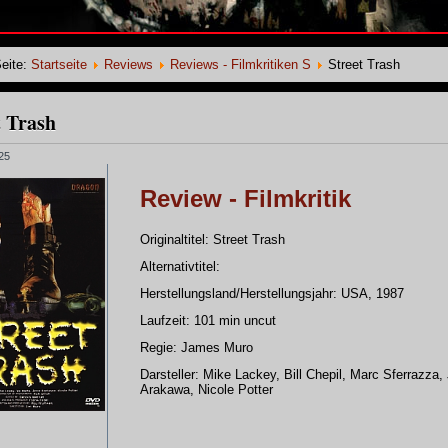
Seite:
Startseite
Reviews
Reviews - Filmkritiken S
Street Trash
t Trash
725
Review - Filmkritik
Originaltitel: Street Trash
Alternativtitel:
Herstellungsland/Herstellungsjahr: USA, 1987
Laufzeit: 101 min uncut
Regie: James Muro
Darsteller: Mike Lackey, Bill Chepil, Marc Sferrazza,
Arakawa, Nicole Potter