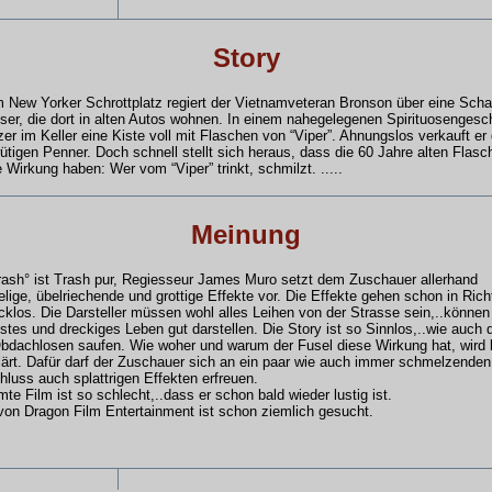
Story
 New Yorker Schrottplatz regiert der Vietnamveteran Bronson über eine Scha
er, die dort in alten Autos wohnen. In einem nahegelegenen Spirituosengesch
zer im Keller eine Kiste voll mit Flaschen von “Viper”. Ahnungslos verkauft er
wütigen Penner. Doch schnell stellt sich heraus, dass die 60 Jahre alten Flasc
Wirkung haben: Wer vom “Viper” trinkt, schmilzt. .....
Meinung
rash° ist Trash pur, Regiesseur James Muro setzt dem Zuschauer allerhand
ige, übelriechende und grottige Effekte vor. Die Effekte gehen schon in Ric
los. Die Darsteller müssen wohl alles Leihen von der Strasse sein,..können 
stes und dreckiges Leben gut darstellen. Die Story ist so Sinnlos,..wie auch 
bdachlosen saufen. Wie woher und warum der Fusel diese Wirkung hat, wird l
lärt. Dafür darf der Zuschauer sich an ein paar wie auch immer schmelzende
luss auch splattrigen Effekten erfreuen.
te Film ist so schlecht,..dass er schon bald wieder lustig ist.
on Dragon Film Entertainment ist schon ziemlich gesucht.