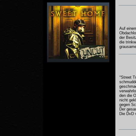
Auf einem
Obdachlos
der Besit
die trink
grausame 
°Street T
schmuddel
geschmack
verwahrlo
den die O
nicht gek
gegen Sch
Der gesam
Die DvD v