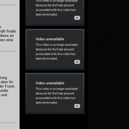
r
äft findet
 diese an
hen eine
htung
aber ihr
der Fusel,
eider
n und